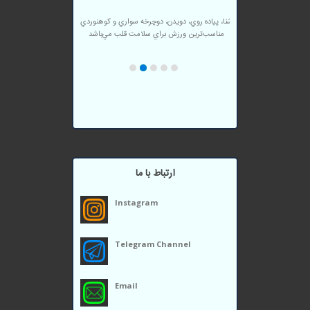
شنا، پياده روي، دويدن، دوچرخه سواري و كوهنوردي
مناسب‌ترين ورزش براي سلامت قلب مي‌باشد
پس از هربار حمام كردن گوشهاي خود را با حوله
تميز خشك كنيد.
مصرف مايعات فراوان، سبزيها و ميوه‌ها جهت
پيشگيري از بروز و يا تشديد جوشها.
دستهاي آلوده و كثيف را به چشم نماليد.
ورزش منظم اضطراب بيماران را تا 20% كاهش
مي‌دهد.
ارتباط با ما
Instagram
Telegram Channel
Email