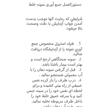
جوابدهی
دستورالعمل جمع آوري نمونه خلط
راهنمای
شرايطي كه رعايت آنها موجب بدست
بیماران
آمدن جواب آزمايش با دقت وصحت
بالا ميشود:
نونه
گیری
در
1.
ظرف استريل مخصوص جمع
منزل
آوري نمونه را از آزمايشگاه دريافت
نمائيد.
آزمایشات
2.
نمونه صبحگاهي ارجح است و
بهتر است بیمار ناشتا باشد.
استخدام
3.
قبل از گرفتن نمونه دهان را با
آب معمولي شستشو نمائيد .
درباره
4.
درب ظرف را باز كرده نفس
ما
عميقي از راه بيني كشيده و براي
لحظه اي نفس خود را در سينه حبس
منشور
كنيد و با سرفه عميق خلط خود را
آزمایشگاه
داخل ظرف مربوطه تخليه نمائيد.
سعي شود آب دهان نباشد .