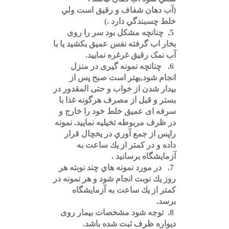
تاریخچه
(آب دهان شفاف و رقيق است ولي
ما
خلط چسبندگي دارد .)
5.
چنانچه مشکل بود سر را روی
تماس
بخار اب گرفته نفس عمیق بکشید یا با
با
آب نمک رقیق غرغره نمایید.
ما
6.
چنانچه نمونه گیری در منزل
انجام شود,بهتر است صبح پس از
پیوندها
بیدار شدن از خواب و حتی المقدور در
بستر و قبل از مصرف هرگونه غذا با
ساعات
سرفه ای عمیق خلط خود را خارج و
کاری
در ظرف مربوطه تخیلیه نمایید. نمونه
راپس از جمع آوري در يخچال قرار
تازه
داده و در كمتر از يك ساعت به
ها
آزمايشگاه برسانيد .
7.
در مورد نمونه هاي چند نوبته هر
گالری
روز يك نوبت انجام شود
و
هر نمونه در
كمتر از يك ساعت به آزمايشگاه
پرسش
برسد.
و
8.
توجه شود مشخصات بیمار روی
پاسخی
دیواره ظرف ثبت شده باشد.