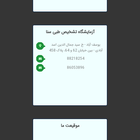
آزمایشگاه تشخیص طبی سنا
یوسف آباد - خ سید جمال الدین اسد
آبادی - بین خیابان 62 و 64، پلاک 458
88218254
86053896
موقیعت ما