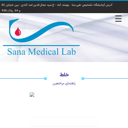
آدرس آزمایشگاه تشخیص طبی سنا : یوسف آباد - خ سید جمال الدین اسد آبادی - بین خیابان 62
و 64، پلاک 458
☰
صفحه
اصلی
جوابدهی
آنلاین
جوابدهی
مراجعین
خلط
جوابدهی
راهنمای مراجعین
آزمایشگاه
ها
جوابدهی
پزشکان
راهنمای